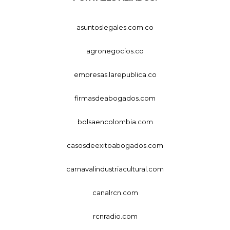
asuntoslegales.com.co
agronegocios.co
empresas.larepublica.co
firmasdeabogados.com
bolsaencolombia.com
casosdeexitoabogados.com
carnavalindustriacultural.com
canalrcn.com
rcnradio.com