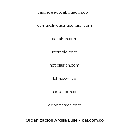
casosdeexitoabogados.com
carnavalindustriacultural.com
canalrcn.com
rcnradio.com
noticiasrcn.com
lafm.com.co
alerta.com.co
deportesrcn.com
Organización Ardila Lülle - oal.com.co