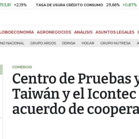
2,19%
29,66%
+0,87%
+3,02%
TASA DE USURA CRÉDITO CONSUMO
LOBOECONOMÍA
AGRONEGOCIOS
ANÁLISIS
ASUNTOS LEGALES
RNO NACIONAL
GRUPO ARGOS
ODINSA
HOGAR
GRUPO NUTRESA
A
COMERCIO
Centro de Pruebas y
Taiwán y el Icontec
acuerdo de cooper