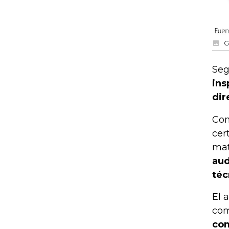
G
Seg
ins
dir
Con
cer
mat
aud
téc
El 
com
com