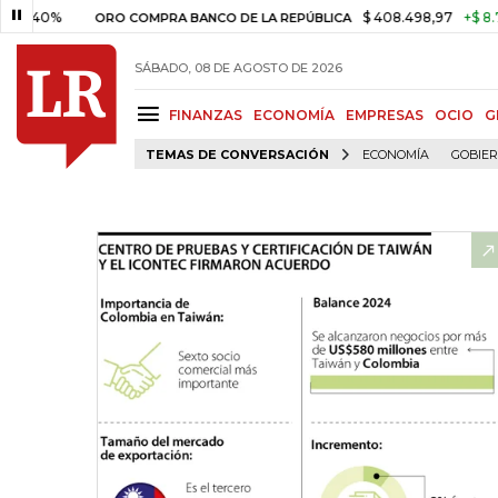
%
$ 408.498,97
+$ 8.753,81
+
ORO COMPRA BANCO DE LA REPÚBLICA
SÁBADO, 08 DE AGOSTO DE 2026
FINANZAS
ECONOMÍA
EMPRESAS
OCIO
G
TEMAS DE CONVERSACIÓN
ECONOMÍA
GOBIE