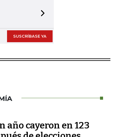
Next slide
SUSCRÍBASE YA
MÍA
un año cayeron en 123
pués de elecciones