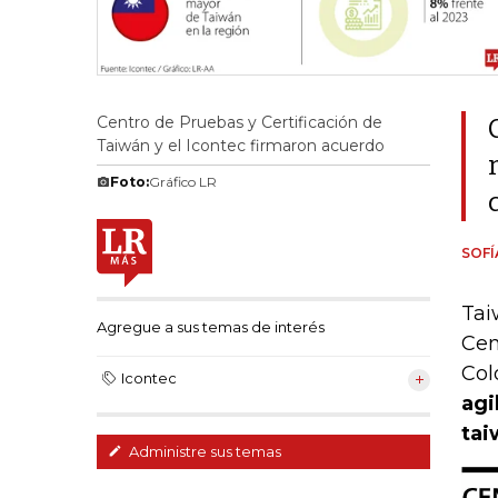
Centro de Pruebas y Certificación de
Taiwán y el Icontec firmaron acuerdo
Foto:
Gráfico LR
SOFÍ
Tai
Agregue a sus temas de interés
Cen
Col
Icontec
agi
tai
Administre sus temas