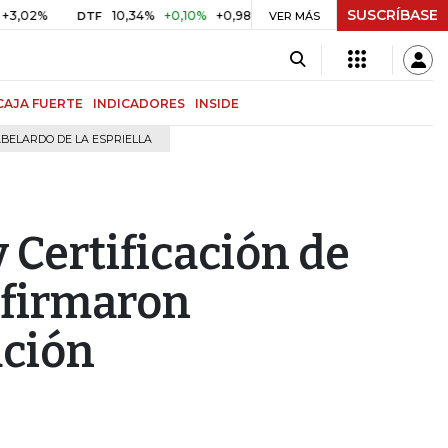
SUSCRÍBASE
10,34%
+0,10%
+0,98%
$ 416,96
+$ 0,05
+0,01%
DTF
UVR
VER MÁS
CAJA FUERTE
INDICADORES
INSIDE
BELARDO DE LA ESPRIELLA
 Certificación de
 firmaron
ación