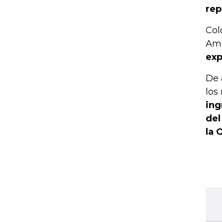
rep
Col
Amé
exp
De 
los
ing
del
la 