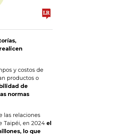
torías,
realicen
mpos y costos de
an productos o
bilidad de
 las normas
 las relaciones
de Taipéi, en 2024
el
llones, lo que