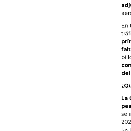
adj
aer
En 
tráf
pri
fal
bil
con
del
¿Qu
La 
pea
se 
202
las