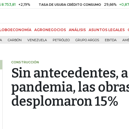
1
+2,19%
29,66%
+0,87%
+3,0
TASA DE USURA CRÉDITO CONSUMO
LOBOECONOMÍA
AGRONEGOCIOS
ANÁLISIS
ASUNTOS LEGALES
ÍA
CARBÓN
VENEZUELA
PETRÓLEO
GRUPO ARGOS
EBITDA
AMÉ
CONSTRUCCIÓN
Sin antecedentes, a
pandemia, las obras
desplomaron 15%