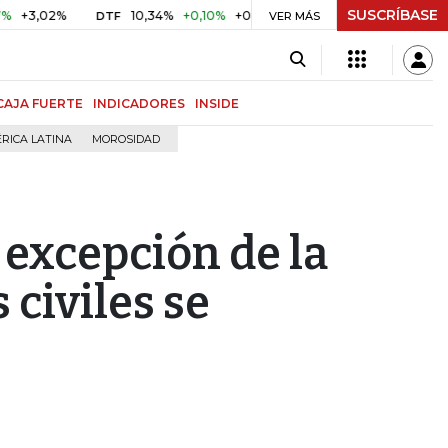
SUSCRÍBASE
2%
10,34%
+0,10%
+0,98%
$ 416,86
+$ 0,05
+0,01%
DTF
UVR
VER MÁS
CAJA FUERTE
INDICADORES
INSIDE
RICA LATINA
MOROSIDAD
 excepción de la
 civiles se