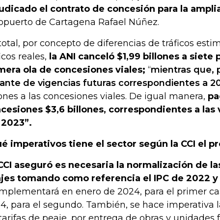
udicado el contrato de concesión para la ampli
opuerto de Cartagena Rafael Núñez.
total, por concepto de diferencias de tráficos est
icos reales,
la ANI canceló $1,99 billones a siete 
mera ola de concesiones viales;
“
mientras que, 
tante de vigencias futuras correspondientes a 2
lones a las concesiones viales. De igual manera,
pa
cesiones $3,6 billones, correspondientes a las 
 2023”.
é imperativos tiene el sector según la CCI el 
CCI aseguró es necesaria la normalización de las
jes tomando como referencia el IPC de 2022 y
implementará en enero de 2024, para el primer cas
4, para el segundo. También, se hace imperativa 
 tarifas de peaje, por entrega de obras y unidades