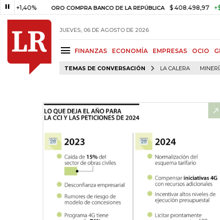
,40%
$ 408.498,97
+$ 8.753,8
ORO COMPRA BANCO DE LA REPÚBLICA
JUEVES, 06 DE AGOSTO DE 2026
FINANZAS
ECONOMÍA
EMPRESAS
OCIO
G
TEMAS DE CONVERSACIÓN
LA CALERA
MINER