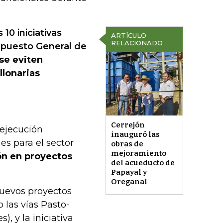
0 iniciativas
ARTÍCULO
RELACIONADO
upuesto General de
 se eviten
llonarias
Cerrejón
 ejecución
inauguró las
es para el sector
obras de
mejoramiento
ión en proyectos
del acueducto de
Papayal y
Oreganal
uevos proyectos
 las vías Pasto-
), y la iniciativa