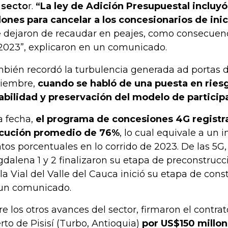
 secto
r.
“La ley de Adición Presupuestal incluy
lones para cancelar a los concesionarios de inic
 dejaron de recaudar en peajes, como consecuenc
2023”, explicaron en un comunicado.
bién recordó la turbulencia generada ad portas 
iembre,
cuando se habló de una puesta en riesg
abilidad y preservación del modelo de particip
la fecha,
el programa de concesiones 4G registr
cución promedio de 76%
, lo cual equivale a un
tos porcentuales en lo corrido de 2023. De las 5G, 
dalena 1 y 2 finalizaron su etapa de preconstrucci
la Vial del Valle del Cauca inició su etapa de const
un comunicado.
re los otros avances del sector, firmaron el contra
rto de Pisisí (Turbo, Antioquia)
por US$150 millon