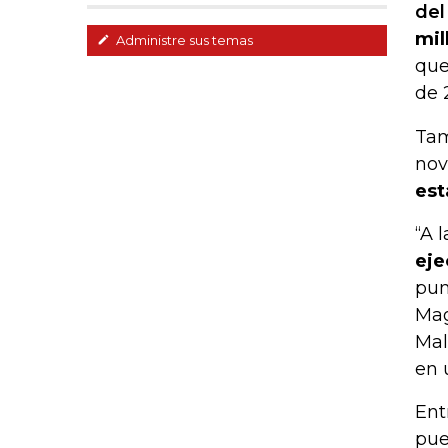
del
mil
Administre sus temas
que
de 
Tam
nov
est
“A 
eje
pun
Mag
Mal
en 
Ent
pue