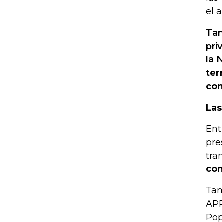
el 
Tam
pri
la 
ter
con
Las
Ent
pre
tra
con
Tam
APP
Pop