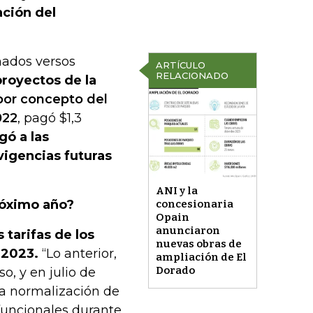
ación del
imados versos
ARTÍCULO
RELACIONADO
proyectos de la
por concepto del
022
, pagó $1,3
gó a las
vigencias futuras
ANI y la
próximo año?
concesionaria
Opain
anunciaron
 tarifas de los
nuevas obras de
 2023.
“Lo anterior,
ampliación de El
Dorado
o, y en julio de
la normalización de
 funcionales durante