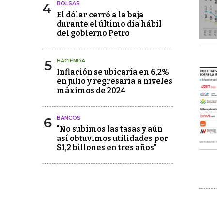
4
BOLSAS
El dólar cerró a la baja
durante el último día hábil
del gobierno Petro
5
HACIENDA
Inflación se ubicaría en 6,2%
en julio y regresaría a niveles
máximos de 2024
6
BANCOS
"No subimos las tasas y aún
así obtuvimos utilidades por
$1,2 billones en tres años"