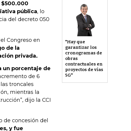
ó $500.000
iativa pública
, lo
ia del decreto 050
del Congreso en
"Hay que
o de la
garantizar los
cronogramas de
ación privada.
obras
contractuales en
a un porcentaje de
proyectos de vías
5G"
 incremento de 6
las troncales
ón, mientras la
rucción”, dijo la CCI
to de concesión del
es, y fue