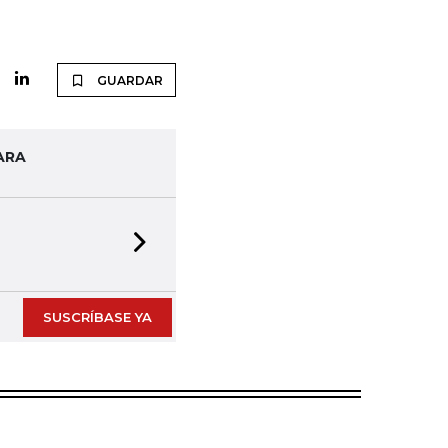
GUARDAR
ARA
Next slide
SUSCRÍBASE YA