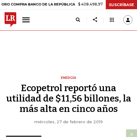
$ 408.498,97
+$ 8.753,81
+2,19%
PRA BANCO DE LA REPÚBLICA
T
SUSCRÍBASE
ENERGÍA
Ecopetrol reportó una
utilidad de $11,56 billones, la
más alta en cinco años
miércoles, 27 de febrero de 2019