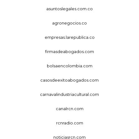
asuntoslegales.com.co
agronegocios.co
empresas.larepublica.co
firmasdeabogados.com
bolsaencolombia.com
casosdeexitoabogados.com
carnavalindustriacultural.com
canalrcn.com
rcnradio.com
noticiasrcn.com