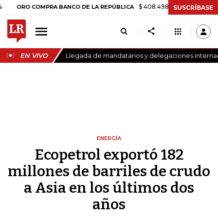
$ 408.498,97
+$ 8.753,81
+2,19%
O COMPRA BANCO DE LA REPÚBLICA
SUSCRÍBASE
EN VIVO
Llegada de mandatarios y delegaciones internaci
ENERGÍA
Ecopetrol exportó 182
millones de barriles de crudo
a Asia en los últimos dos
años