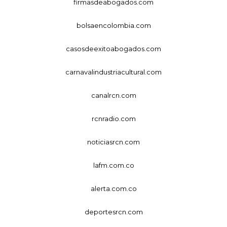
firmasdeabogados.com
bolsaencolombia.com
casosdeexitoabogados.com
carnavalindustriacultural.com
canalrcn.com
rcnradio.com
noticiasrcn.com
lafm.com.co
alerta.com.co
deportesrcn.com