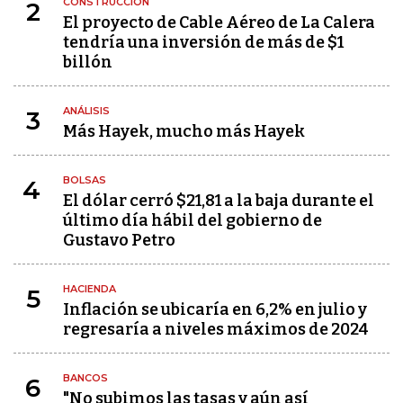
CONSTRUCCIÓN
2
El proyecto de Cable Aéreo de La Calera
tendría una inversión de más de $1
billón
ANÁLISIS
3
Más Hayek, mucho más Hayek
BOLSAS
4
El dólar cerró $21,81 a la baja durante el
último día hábil del gobierno de
Gustavo Petro
HACIENDA
5
Inflación se ubicaría en 6,2% en julio y
regresaría a niveles máximos de 2024
BANCOS
6
"No subimos las tasas y aún así