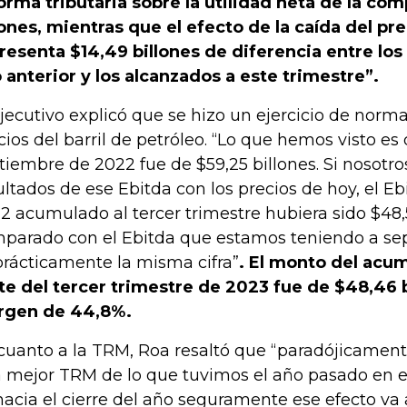
orma tributaria sobre la utilidad neta de la com
lones, mientras que el efecto de la caída del pr
resenta $14,49 billones de diferencia entre los
 anterior y los alcanzados a este trimestre”.
ejecutivo explicó que se hizo un ejercicio de norma
cios del barril de petróleo. “Lo que hemos visto es
tiembre de 2022 fue de $59,25 billones. Si nosotr
ultados de ese Ebitda con los precios de hoy, el Eb
2 acumulado al tercer trimestre hubiera sido $48,5
parado con el Ebitda que estamos teniendo a se
prácticamente la misma cifra”
. El monto del acum
te del tercer trimestre de 2023 fue de $48,46 
rgen de 44,8%.
cuanto a la TRM, Roa resaltó que “paradójicamen
 mejor TRM de lo que tuvimos el año pasado en e
hacia el cierre del año seguramente ese efecto va a