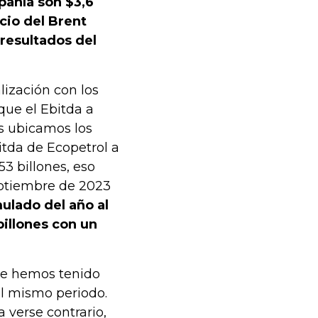
pañía son $3,6
ecio del Brent
 resultados del
lización con los
 que el Ebitda a
os ubicamos los
itda de Ecopetrol a
3 billones, eso
ptiembre de 2023
ulado del año al
billones con un
te hemos tenido
l mismo periodo.
 verse contrario,