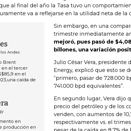
que al final del año la Tasa tuvo un comportamient
uramente va a reflejarse en la utilidad neta de la
Sin embargo, en una compara
trimestre inmediatamente an
mejoró, pues pasó de $4,08 
les
billones, una variación posi
 los Andes
Julio César Vera, presidente
eo Brent
en el tercer
Energy, explicó que esto se de
S$85,9 en el
“primero, pasar de 728.000 b
023,una caída de
741.000 bpd equivalentes”.
En segundo lugar, Vera dijo 
era
precio del petróleo y de los 
gy
venden, con aumentos de 10,
umento en
respectivamente vs. el trimest
de producción en
pesar de la caída en 8,7% de 