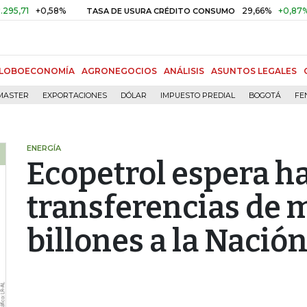
+0,58%
29,66%
+0,87%
+3,02
TASA DE USURA CRÉDITO CONSUMO
LOBOECONOMÍA
AGRONEGOCIOS
ANÁLISIS
ASUNTOS LEGALES
MASTER
EXPORTACIONES
DÓLAR
IMPUESTO PREDIAL
BOGOTÁ
FE
ENERGÍA
Ecopetrol espera h
transferencias de 
billones a la Nació