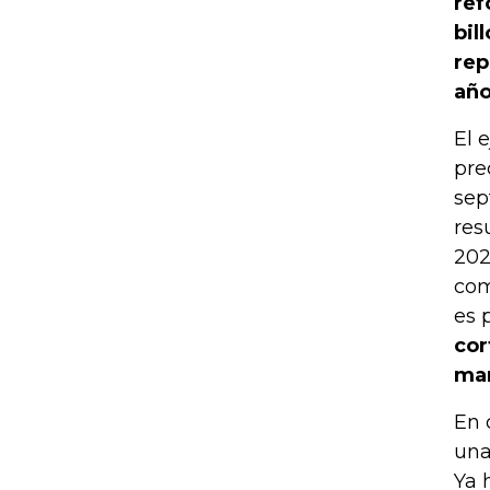
ref
bil
rep
año
El 
pre
sep
res
202
com
es 
cor
ma
En 
una
Ya 