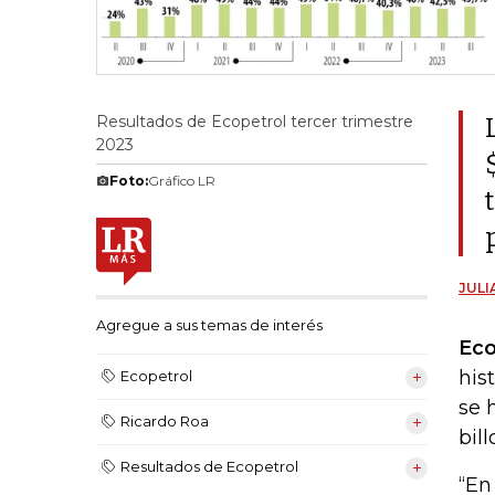
Resultados de Ecopetrol tercer trimestre
2023
Foto:
Gráfico LR
JULI
Agregue a sus temas de interés
Eco
his
Ecopetrol
se 
Ricardo Roa
bil
Resultados de Ecopetrol
“En