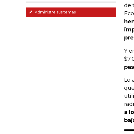
de 
Administre sus temas
Eco
hem
imp
pre
Y e
$7,
pas
Lo 
que
uti
rad
a l
baj