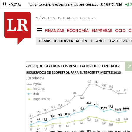
01%
$ 399.745,16
+$ 2.295,71
ORO COMPRA BANCO DE LA REPÚBLICA
MIÉRCOLES, 05 DE AGOSTO DE 2026
FINANZAS
ECONOMÍA
EMPRESAS
OCIO
G
TEMAS DE CONVERSACIÓN
ANDI
BRUCE MAC 