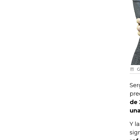
G
Ser
pre
de 
una
Y l
sig