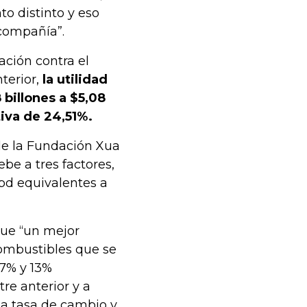
o distinto y eso
 compañía”.
ción contra el
terior,
la utilidad
billones a $5,08
tiva de 24,51%.
 de la Fundación Xua
be a tres factores,
pd equivalentes a
que “un mejor
combustibles que se
7% y 13%
re anterior y a
la tasa de cambio y