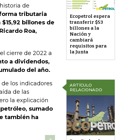
historia de
forma tributaria
Ecopetrol espera
 $15,92 billones de
transferir $53
billones a la
 Ricardo Roa,
Nación y
cambiará
requisitos para
la Junta
el cierre de 2022 a
nto a dividendos,
acumulado del año.
 de los indicadores
ARTÍCULO
RELACIONADO
aída de las
ero la explicación
l petróleo, sumado
que también ha