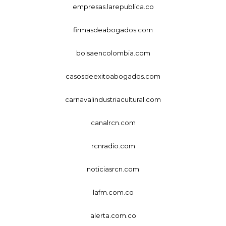
empresas.larepublica.co
firmasdeabogados.com
bolsaencolombia.com
casosdeexitoabogados.com
carnavalindustriacultural.com
canalrcn.com
rcnradio.com
noticiasrcn.com
lafm.com.co
alerta.com.co