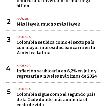
tendría una inversión de más de $1
billón
ANÁLISIS
2
Más Hayek, mucho más Hayek
HACIENDA
3
Colombia se ubica como el sexto país
con mayor morosidad bancaria en la
América Latina
HACIENDA
4
Inflación se ubicaría en 6,2% en julio y
regresaría a niveles máximos de 2024
HACIENDA
5
Colombia sigue como el segundo país
de la Ocde donde más aumenta el
costo de vida