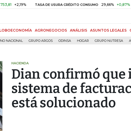
+2,19%
29,66%
+0,87%
+3,02
TASA DE USURA CRÉDITO CONSUMO
LOBOECONOMÍA
AGRONEGOCIOS
ANÁLISIS
ASUNTOS LEGALES
RNO NACIONAL
GRUPO ARGOS
ODINSA
HOGAR
GRUPO NUTRESA
A
HACIENDA
Dian confirmó que 
sistema de facturac
está solucionado