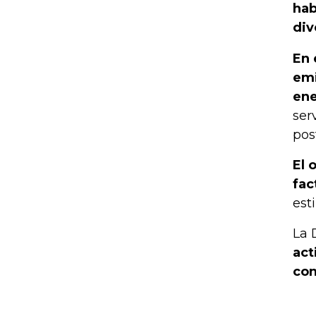
hab
div
En 
emi
ene
ser
pos
El 
fac
est
La 
act
con