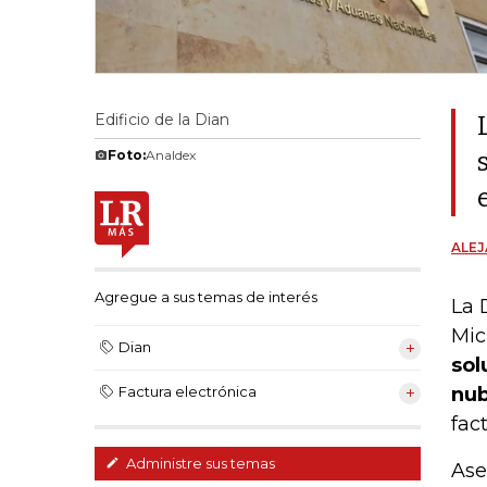
Edificio de la Dian
Foto:
Analdex
ALE
Agregue a sus temas de interés
La 
Mic
Dian
sol
nub
Factura electrónica
fac
Administre sus temas
Ase