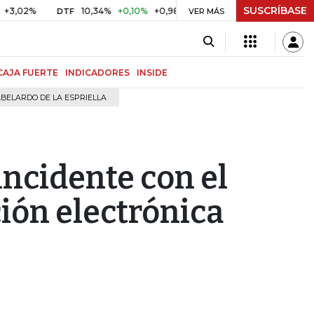
SUSCRÍBASE
%
10,34%
+0,10%
+0,98%
$ 416,91
+$ 0,05
+0,01%
DTF
UVR
VER MÁS
CAJA FUERTE
INDICADORES
INSIDE
BELARDO DE LA ESPRIELLA
incidente con el
ión electrónica