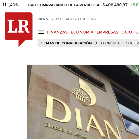
0%
$ 408.498,97
+$ 8.753,81
ORO COMPRA BANCO DE LA REPÚBLICA
VIERNES, 07 DE AGOSTO DE 2026
FINANZAS
ECONOMÍA
EMPRESAS
OCIO
G
TEMAS DE CONVERSACIÓN
ECONOMÍA
GOBIE