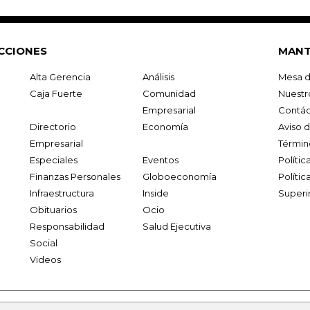
CCIONES
MANT
Alta Gerencia
Análisis
Mesa d
Caja Fuerte
Comunidad
Nuestr
Empresarial
Contác
Directorio
Economía
Aviso 
Empresarial
Términ
Especiales
Eventos
Políti
Finanzas Personales
Globoeconomía
Polític
Infraestructura
Inside
Superi
Obituarios
Ocio
Responsabilidad
Salud Ejecutiva
Social
Videos