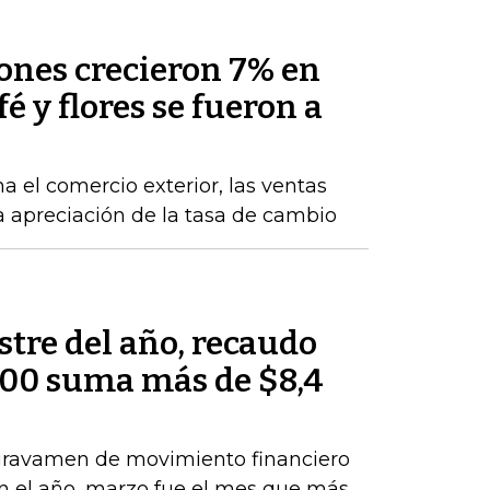
nes crecieron 7% en
fé y flores se fueron a
a el comercio exterior, las ventas
la apreciación de la tasa de cambio
tre del año, recaudo
000 suma más de $8,4
 gravamen de movimiento financiero
 en el año, marzo fue el mes que más