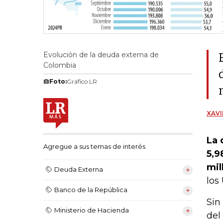
Evolución de la deuda externa de
Colombia
Foto:
Gráfico LR
XAVI
La 
Agregue a sus temas de interés
5,9
mil
Deuda Externa
los
Banco de la República
Sin
Ministerio de Hacienda
del