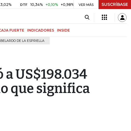
SUSCRÍBASE
10,34%
+0,10%
+0,98%
$ 416,96
+$ 0,05
+0,01%
DTF
UVR
VER MÁS
CAJA FUERTE
INDICADORES
INSIDE
BELARDO DE LA ESPRIELLA
ó a US$198.034
lo que significa