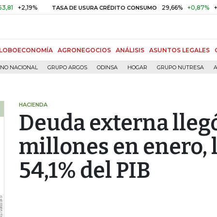
2,19%
29,66%
+0,87%
+3,02%
TASA DE USURA CRÉDITO CONSUMO
LOBOECONOMÍA
AGRONEGOCIOS
ANÁLISIS
ASUNTOS LEGALES
RNO NACIONAL
GRUPO ARGOS
ODINSA
HOGAR
GRUPO NUTRESA
A
HACIENDA
Deuda externa lleg
millones en enero, 
54,1% del PIB