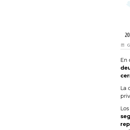
G
En 
deu
cer
La 
pri
Los
seg
rep