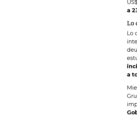
US$
a 2
Lo 
Lo 
int
deu
est
inc
a t
Mie
Gru
imp
Gob