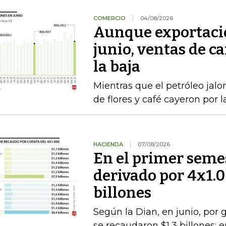
COMERCIO
04/08/2026
Aunque exportacio
junio, ventas de ca
la baja
Mientras que el petróleo jalon
de flores y café cayeron por 
HACIENDA
07/08/2026
En el primer semes
derivado por 4x1.
billones
Según la Dian, en junio, por
se recaudaron $1,3 billones;