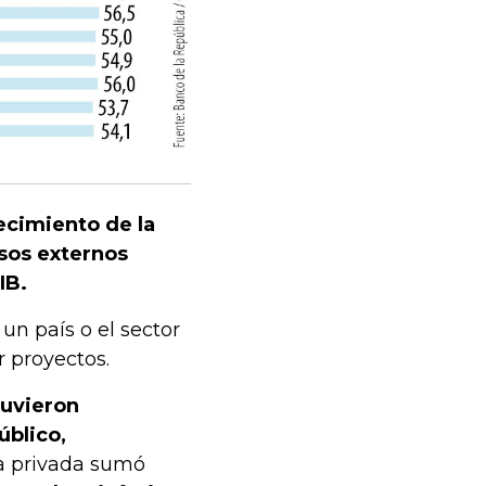
recimiento de la
sos externos
IB.
n país o el sector
r proyectos.
uvieron
úblico,
da privada sumó