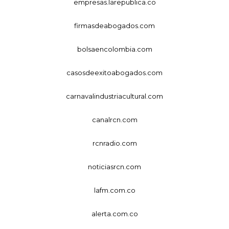
empresas.larepublica.co
firmasdeabogados.com
bolsaencolombia.com
casosdeexitoabogados.com
carnavalindustriacultural.com
canalrcn.com
rcnradio.com
noticiasrcn.com
lafm.com.co
alerta.com.co