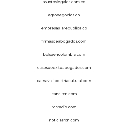
asuntoslegales.com.co
agronegocios.co
empresas.larepublica.co
firmasdeabogados.com
bolsaencolombia.com
casosdeexitoabogados.com
carnavalindustriacultural.com
canalrcn.com
rcnradio.com
noticiasrcn.com