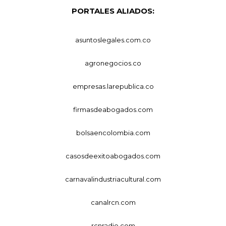
PORTALES ALIADOS:
asuntoslegales.com.co
agronegocios.co
empresas.larepublica.co
firmasdeabogados.com
bolsaencolombia.com
casosdeexitoabogados.com
carnavalindustriacultural.com
canalrcn.com
rcnradio.com