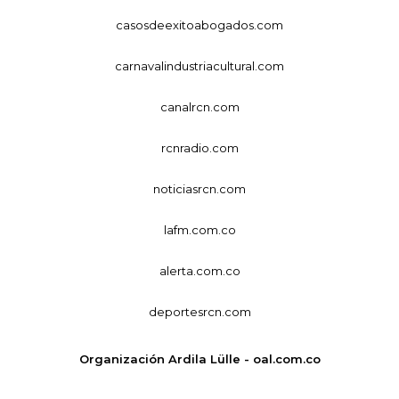
casosdeexitoabogados.com
carnavalindustriacultural.com
canalrcn.com
rcnradio.com
noticiasrcn.com
lafm.com.co
alerta.com.co
deportesrcn.com
Organización Ardila Lülle - oal.com.co