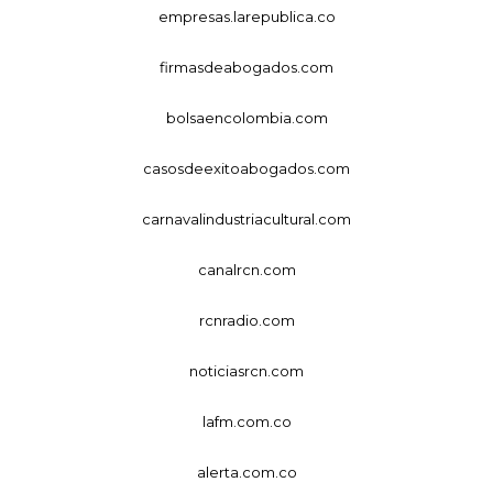
empresas.larepublica.co
firmasdeabogados.com
bolsaencolombia.com
casosdeexitoabogados.com
carnavalindustriacultural.com
canalrcn.com
rcnradio.com
noticiasrcn.com
lafm.com.co
alerta.com.co