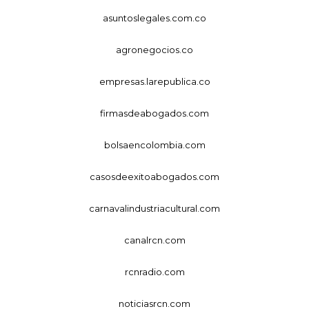
asuntoslegales.com.co
agronegocios.co
empresas.larepublica.co
firmasdeabogados.com
bolsaencolombia.com
casosdeexitoabogados.com
carnavalindustriacultural.com
canalrcn.com
rcnradio.com
noticiasrcn.com