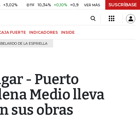
SUSCRÍBASE
%
10,34%
+0,10%
+0,98%
$ 416,96
+$ 0,05
+0,01%
DTF
UVR
VER MÁS
CAJA FUERTE
INDICADORES
INSIDE
BELARDO DE LA ESPRIELLA
gar - Puerto
lena Medio lleva
n sus obras