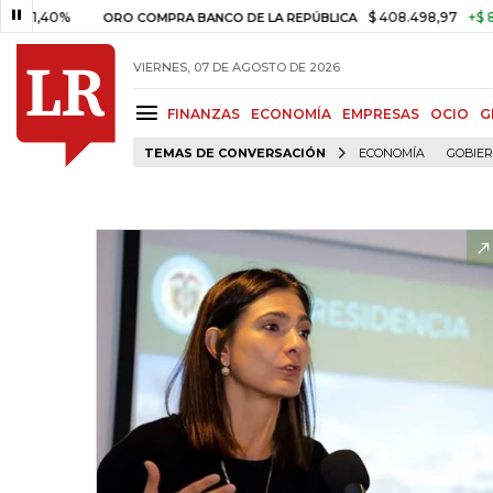
0%
$ 408.498,97
+$ 8.753,81
ORO COMPRA BANCO DE LA REPÚBLICA
VIERNES, 07 DE AGOSTO DE 2026
FINANZAS
ECONOMÍA
EMPRESAS
OCIO
G
TEMAS DE CONVERSACIÓN
ECONOMÍA
GOBIE