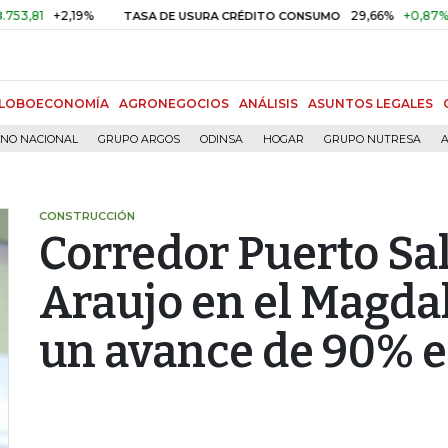
+2,19%
29,66%
+0,87%
+3,02
TASA DE USURA CRÉDITO CONSUMO
LOBOECONOMÍA
AGRONEGOCIOS
ANÁLISIS
ASUNTOS LEGALES
RNO NACIONAL
GRUPO ARGOS
ODINSA
HOGAR
GRUPO NUTRESA
A
CONSTRUCCIÓN
Corredor Puerto Sal
Araujo en el Magda
un avance de 90% e