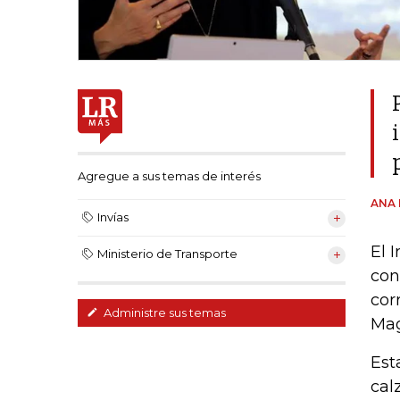
Agregue a sus temas de interés
ANA 
Invías
El 
Ministerio de Transporte
con
cor
Administre sus temas
Mag
Est
cal