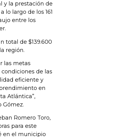
l y la prestación de
a lo largo de los 161
aujo entre los
r.
 un total de $139.600
a región.
r las metas
 condiciones de las
idad eficiente y
mprendimiento en
ta Atlántica”,
co Gómez.
steban Romero Toro,
bras para este
é en el municipio