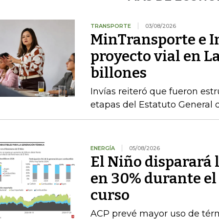
TRANSPORTE
03/08/2026
MinTransporte e I
proyecto vial en L
billones
Invías reiteró que fueron est
etapas del Estatuto General 
ENERGÍA
05/08/2026
El Niño disparará 
en 30% durante el
curso
ACP prevé mayor uso de térmi