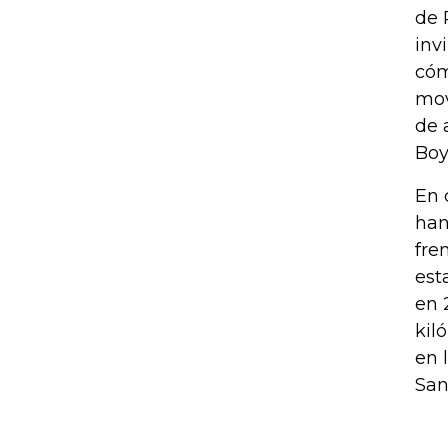
de 
inv
cóm
mov
de 
Boy
En 
han
fre
est
en 
kil
en 
San