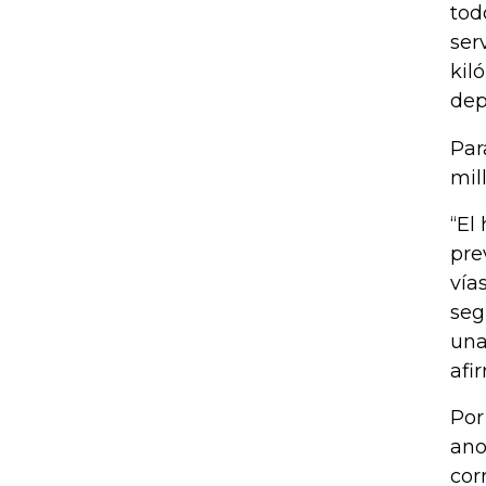
tod
ser
kil
dep
Par
mil
“El
pre
vía
seg
una
afi
Por
ano
cor