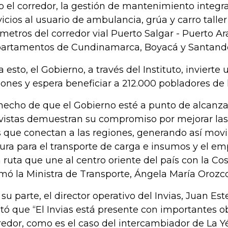
o el corredor, la gestión de mantenimiento integra
vicios al usuario de ambulancia, grúa y carro taller 
ómetros del corredor vial Puerto Salgar - Puerto Ar
artamentos de Cundinamarca, Boyacá y Santande
a esto, el Gobierno, a través del Instituto, invierte
lones y espera beneficiar a 212.000 pobladores de l
 hecho de que el Gobierno esté a punto de alcanza
vistas demuestran su compromiso por mejorar las
s que conectan a las regiones, generando así movil
ura para el transporte de carga e insumos y el e
 ruta que une al centro oriente del país con la Cos
rmó la Ministra de Transporte, Ángela María Oroz
 su parte, el director operativo del Invias, Juan E
tó que “El Invias está presente con importantes o
redor, como es el caso del intercambiador de La Y