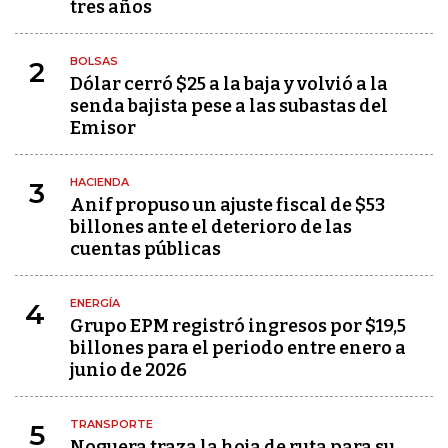
tres años
BOLSAS
2
Dólar cerró $25 a la baja y volvió a la
senda bajista pese a las subastas del
Emisor
HACIENDA
3
Anif propuso un ajuste fiscal de $53
billones ante el deterioro de las
cuentas públicas
ENERGÍA
4
Grupo EPM registró ingresos por $19,5
billones para el periodo entre enero a
junio de 2026
TRANSPORTE
5
Noguera traza la hoja de ruta para su