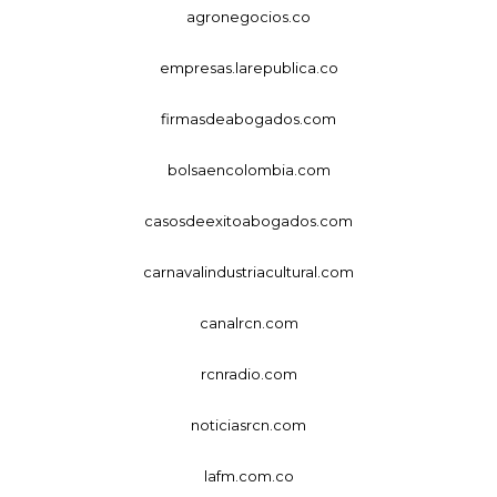
agronegocios.co
empresas.larepublica.co
firmasdeabogados.com
bolsaencolombia.com
casosdeexitoabogados.com
carnavalindustriacultural.com
canalrcn.com
rcnradio.com
noticiasrcn.com
lafm.com.co