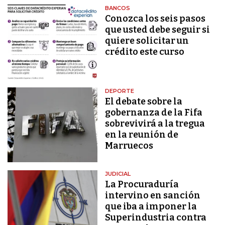
BANCOS
Conozca los seis pasos
que usted debe seguir si
quiere solicitar un
crédito este curso
DEPORTE
El debate sobre la
gobernanza de la Fifa
sobrevivirá a la tregua
en la reunión de
Marruecos
JUDICIAL
La Procuraduría
intervino en sanción
que iba a imponer la
Superindustria contra