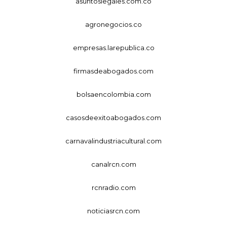
asuntoslegales.com.co
agronegocios.co
empresas.larepublica.co
firmasdeabogados.com
bolsaencolombia.com
casosdeexitoabogados.com
carnavalindustriacultural.com
canalrcn.com
rcnradio.com
noticiasrcn.com