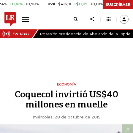
10%
+0,98%
$ 416,91
+$ 0,05
+0,01%
US$ 64.44
UVR
BITCOIN
SUSCRÍBASE
EN VIVO
Posesión presidencial de Abelardo de la Espriell
ECONOMÍA
Coquecol invirtió US$40
millones en muelle
miércoles, 28 de octubre de 2015