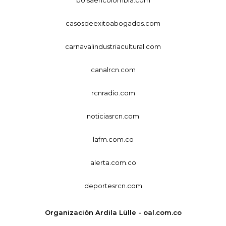
casosdeexitoabogados.com
carnavalindustriacultural.com
canalrcn.com
rcnradio.com
noticiasrcn.com
lafm.com.co
alerta.com.co
deportesrcn.com
Organización Ardila Lülle - oal.com.co