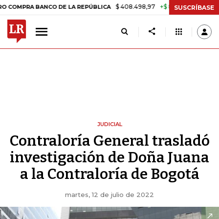
$ 408.498,97
+$ 8.753,81
+2,19%
A BANCO DE LA REPÚBLICA
TAS
SUSCRÍBASE
JUDICIAL
Contraloría General trasladó
investigación de Doña Juana
a la Contraloría de Bogotá
martes, 12 de julio de 2022