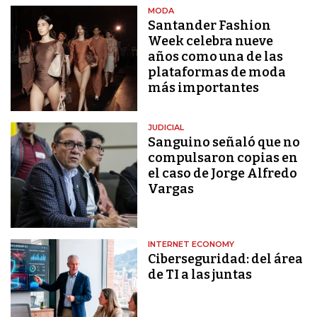
MODA
Santander Fashion
Week celebra nueve
años como una de las
plataformas de moda
más importantes
JUDICIAL
Sanguino señaló que no
compulsaron copias en
el caso de Jorge Alfredo
Vargas
INTERNET ECONOMY
Ciberseguridad: del área
de TI a las juntas