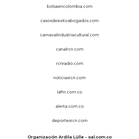
bolsaencolombia.com
casosdeexitoabogados.com
carnavalindustriacultural.com
canalrcn.com
rcnradio.com
noticiasrcn.com
lafm.com.co
alerta.com.co
deportesrcn.com
Organización Ardila Lülle - oal.com.co