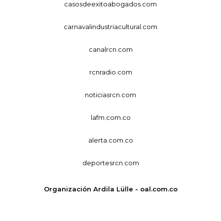
casosdeexitoabogados.com
carnavalindustriacultural.com
canalrcn.com
rcnradio.com
noticiasrcn.com
lafm.com.co
alerta.com.co
deportesrcn.com
Organización Ardila Lülle - oal.com.co