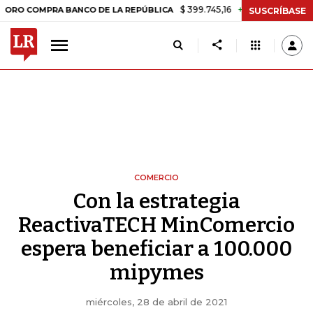
$ 399.745,16
+$ 2.295,71
+0,58%
MPRA BANCO DE LA REPÚBLICA
T
SUSCRÍBASE
COMERCIO
Con la estrategia
ReactivaTECH MinComercio
espera beneficiar a 100.000
mipymes
miércoles, 28 de abril de 2021