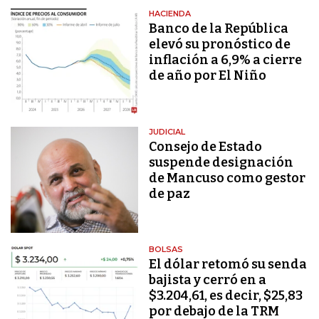
HACIENDA
Banco de la República
elevó su pronóstico de
inflación a 6,9% a cierre
de año por El Niño
JUDICIAL
Consejo de Estado
suspende designación
de Mancuso como gestor
de paz
BOLSAS
El dólar retomó su senda
bajista y cerró en a
$3.204,61, es decir, $25,83
por debajo de la TRM