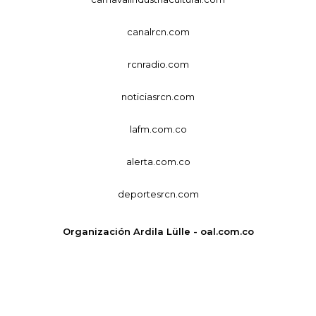
canalrcn.com
rcnradio.com
noticiasrcn.com
lafm.com.co
alerta.com.co
deportesrcn.com
Organización Ardila Lülle - oal.com.co