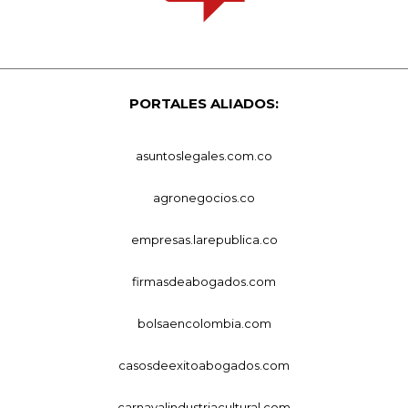
PORTALES ALIADOS:
asuntoslegales.com.co
agronegocios.co
empresas.larepublica.co
firmasdeabogados.com
bolsaencolombia.com
casosdeexitoabogados.com
carnavalindustriacultural.com