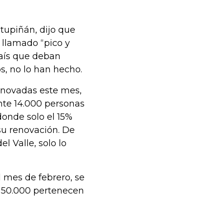
stupiñán, dijo que
llamado “pico y
país que deban
os, no lo han hecho.
renovadas este mes,
nte 14.000 personas
donde solo el 15%
su renovación. De
l Valle, solo lo
l mes de febrero, se
o 50.000 pertenecen