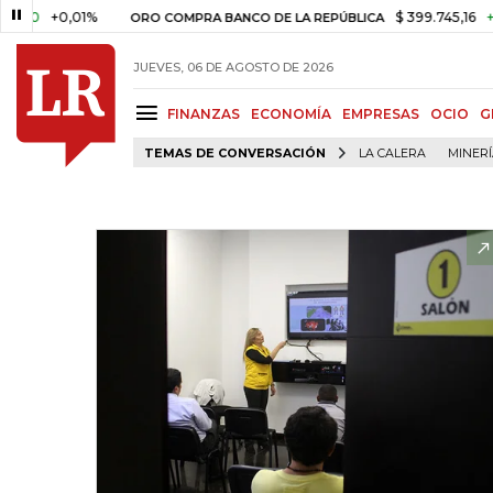
+0,01%
$ 399.745,16
+$ 2.295
ORO COMPRA BANCO DE LA REPÚBLICA
JUEVES, 06 DE AGOSTO DE 2026
FINANZAS
ECONOMÍA
EMPRESAS
OCIO
G
TEMAS DE CONVERSACIÓN
LA CALERA
MINER