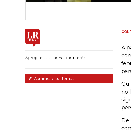
COL
A p
com
Agregue a sus temas de interés
feb
par
Administre sus temas
Qui
no 
sig
per
De 
com