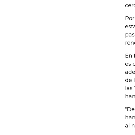
cer
Por
est
pas
ren
En 
es 
ade
de 
las
han
“De
han
al 