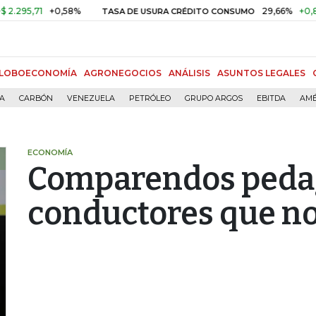
,71
+0,58%
29,66%
+0,87%
+
TASA DE USURA CRÉDITO CONSUMO
LOBOECONOMÍA
AGRONEGOCIOS
ANÁLISIS
ASUNTOS LEGALES
ÍA
CARBÓN
VENEZUELA
PETRÓLEO
GRUPO ARGOS
EBITDA
AMÉ
ECONOMÍA
Comparendos peda
conductores que n