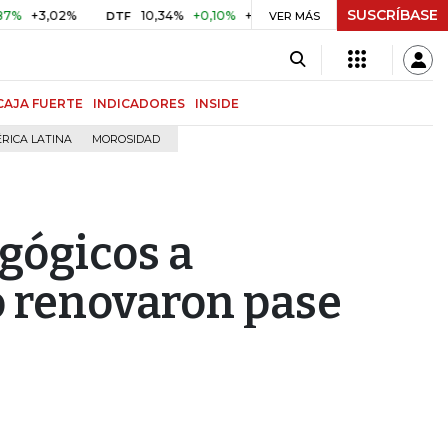
SUSCRÍBASE
3,02%
10,34%
+0,10%
+0,98%
$ 416,86
+$ 0,05
+0,
DTF
VER MÁS
UVR
CAJA FUERTE
INDICADORES
INSIDE
RICA LATINA
MOROSIDAD
gógicos a
o renovaron pase