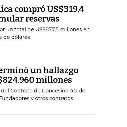
lica compró US$319,4
mular reservas
por un total de US$877,5 millones en
a de dólares
terminó un hallazgo
r $824.960 millones
ón del Contrato de Concesión 4G de
– Fundadores y otros contratos
l