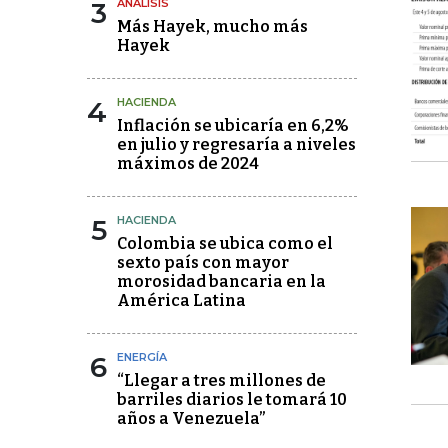
3
ANÁLISIS
Más Hayek, mucho más
Hayek
4
HACIENDA
Inflación se ubicaría en 6,2%
en julio y regresaría a niveles
máximos de 2024
5
HACIENDA
Colombia se ubica como el
sexto país con mayor
morosidad bancaria en la
América Latina
6
ENERGÍA
“Llegar a tres millones de
barriles diarios le tomará 10
años a Venezuela”