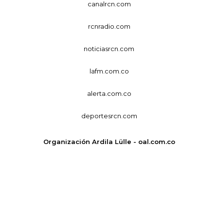
canalrcn.com
rcnradio.com
noticiasrcn.com
lafm.com.co
alerta.com.co
deportesrcn.com
Organización Ardila Lülle - oal.com.co