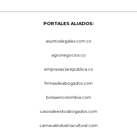
PORTALES ALIADOS:
asuntoslegales.com.co
agronegocios.co
empresas.larepublica.co
firmasdeabogados.com
bolsaencolombia.com
casosdeexitoabogados.com
carnavalindustriacultural.com