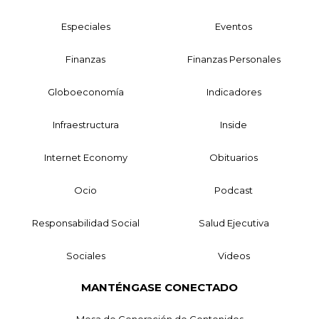
Especiales
Eventos
Finanzas
Finanzas Personales
Globoeconomía
Indicadores
Infraestructura
Inside
Internet Economy
Obituarios
Ocio
Podcast
Responsabilidad Social
Salud Ejecutiva
Sociales
Videos
MANTÉNGASE CONECTADO
Mesa de Generación de Contenidos