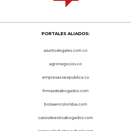
PORTALES ALIADOS:
asuntoslegales.com.co
agronegocios.co
empresas.larepublica.co
firmasdeabogados.com
bolsaencolombia.com
casosdeexitoabogados.com
carnavalindustriacultural.com