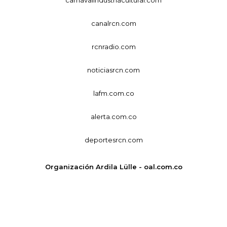
canalrcn.com
rcnradio.com
noticiasrcn.com
lafm.com.co
alerta.com.co
deportesrcn.com
Organización Ardila Lülle - oal.com.co