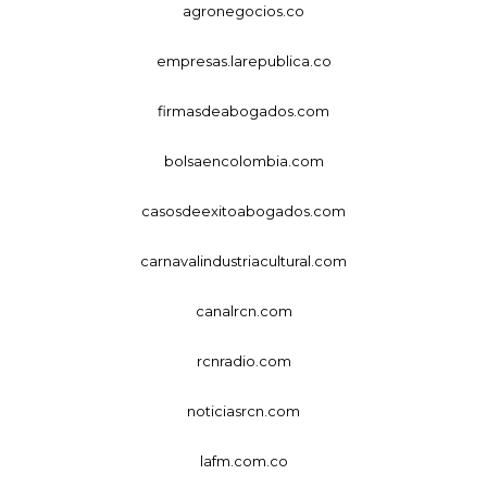
agronegocios.co
empresas.larepublica.co
firmasdeabogados.com
bolsaencolombia.com
casosdeexitoabogados.com
carnavalindustriacultural.com
canalrcn.com
rcnradio.com
noticiasrcn.com
lafm.com.co