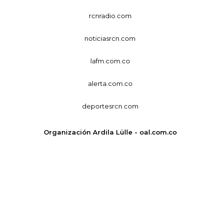
rcnradio.com
noticiasrcn.com
lafm.com.co
alerta.com.co
deportesrcn.com
Organización Ardila Lülle - oal.com.co