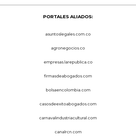
PORTALES ALIADOS:
asuntoslegales.com.co
agronegocios.co
empresas.larepublica.co
firmasdeabogados.com
bolsaencolombia.com
casosdeexitoabogados.com
carnavalindustriacultural.com
canalrcn.com