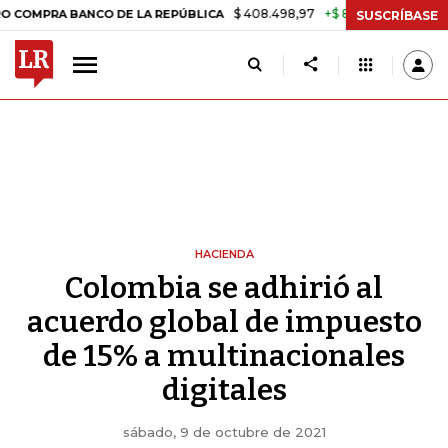
$ 408.498,97
+$ 8.753,81
+2,19%
 BANCO DE LA REPÚBLICA
TASA 
SUSCRÍBASE
HACIENDA
Colombia se adhirió al
acuerdo global de impuesto
de 15% a multinacionales
digitales
sábado, 9 de octubre de 2021