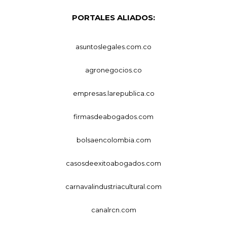
PORTALES ALIADOS:
asuntoslegales.com.co
agronegocios.co
empresas.larepublica.co
firmasdeabogados.com
bolsaencolombia.com
casosdeexitoabogados.com
carnavalindustriacultural.com
canalrcn.com