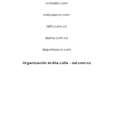
rcnradio.com
noticiasrcn.com
lafm.com.co
alerta.com.co
deportesrcn.com
Organización Ardila Lülle - oal.com.co