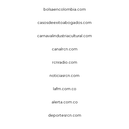
bolsaencolombia.com
casosdeexitoabogados.com
carnavalindustriacultural.com
canalrcn.com
rcnradio.com
noticiasrcn.com
lafm.com.co
alerta.com.co
deportesrcn.com