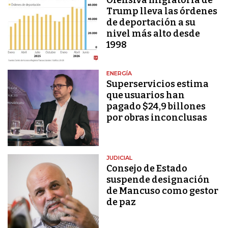
Trump lleva las órdenes
de deportación a su
nivel más alto desde
1998
ENERGÍA
Superservicios estima
que usuarios han
pagado $24,9 billones
por obras inconclusas
JUDICIAL
Consejo de Estado
suspende designación
de Mancuso como gestor
de paz