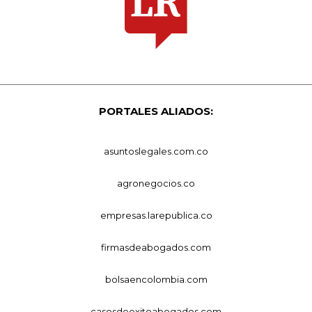
PORTALES ALIADOS:
asuntoslegales.com.co
agronegocios.co
empresas.larepublica.co
firmasdeabogados.com
bolsaencolombia.com
casosdeexitoabogados.com