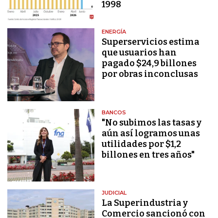
1998
ENERGÍA
Superservicios estima
que usuarios han
pagado $24,9 billones
por obras inconclusas
BANCOS
"No subimos las tasas y
aún así logramos unas
utilidades por $1,2
billones en tres años"
JUDICIAL
La Superindustria y
Comercio sancionó con