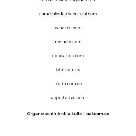
carnavalindustriacultural.com
canalrcn.com
rcnradio.com
noticiasrcn.com
lafm.com.co
alerta.com.co
deportesrcn.com
Organización Ardila Lülle - oal.com.co