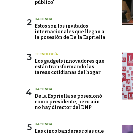
público"
2
HACIENDA
Estos son los invitados
internacionales que llegan a
la posesión de De la Espriella
3
TECNOLOGÍA
Los gadgets innovadores que
están transformando las
tareas cotidianas del hogar
4
HACIENDA
De la Espriella se posesionó
como presidente, pero aún
no hay director del DNP
5
HACIENDA
Las cinco banderas rojas que