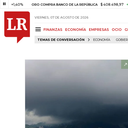
+1,40%
$ 408.498,97
+$ 8.753
ORO COMPRA BANCO DE LA REPÚBLICA
VIERNES, 07 DE AGOSTO DE 2026
FINANZAS
ECONOMÍA
EMPRESAS
OCIO
G
TEMAS DE CONVERSACIÓN
ECONOMÍA
GOBIE