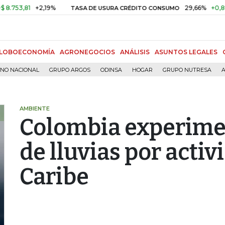
,81
+2,19%
29,66%
+0,87%
+3
TASA DE USURA CRÉDITO CONSUMO
LOBOECONOMÍA
AGRONEGOCIOS
ANÁLISIS
ASUNTOS LEGALES
RNO NACIONAL
GRUPO ARGOS
ODINSA
HOGAR
GRUPO NUTRESA
A
AMBIENTE
Colombia experim
de lluvias por activ
Caribe