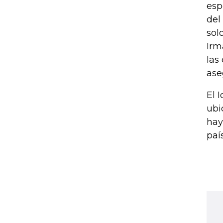
esp
del
sol
Irm
las
ase
El 
ubi
hay
país