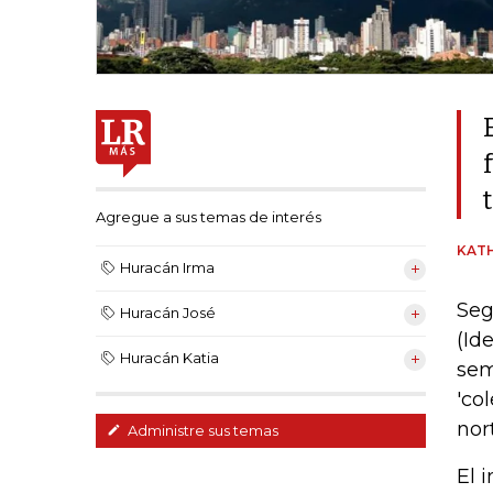
Agregue a sus temas de interés
KAT
Huracán Irma
Seg
Huracán José
(Id
Huracán Katia
sem
'co
nor
Administre sus temas
El 