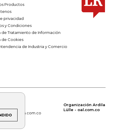
os Productos
tenos
de privacidad
os y Condiciones
ca de Tratamiento de Información
a de Cookies
ntendencia de Industria y Comercio
Organización Ardila
Lülle - oal.com.co
om.co
alerta.com.co
NDIDO