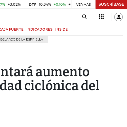
SUSCRÍBASE
,02%
10,34%
+0,10%
+0,98%
$ 416,91
+$ 0,05
+0,0
DTF
VER MÁS
UVR
CAJA FUERTE
INDICADORES
INSIDE
BELARDO DE LA ESPRIELLA
entará aumento
idad ciclónica del