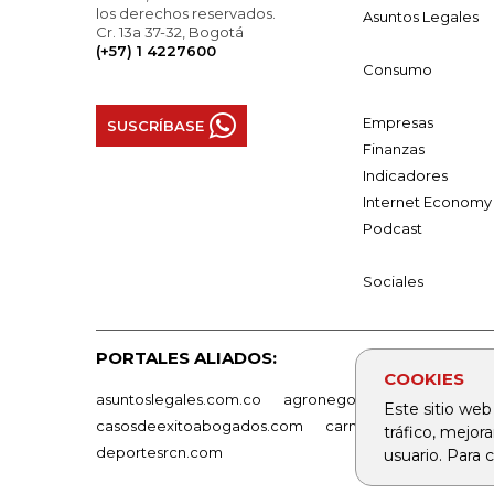
los derechos reservados.
Asuntos Legales
Cr. 13a 37-32, Bogotá
(+57) 1 4227600
Consumo
Empresas
SUSCRÍBASE
Finanzas
Indicadores
Internet Economy
Podcast
Sociales
PORTALES ALIADOS:
COOKIES
asuntoslegales.com.co
agronegocios.co
empresas
Este sitio web
casosdeexitoabogados.com
carnavalindustriacultur
tráfico, mejor
deportesrcn.com
usuario. Para