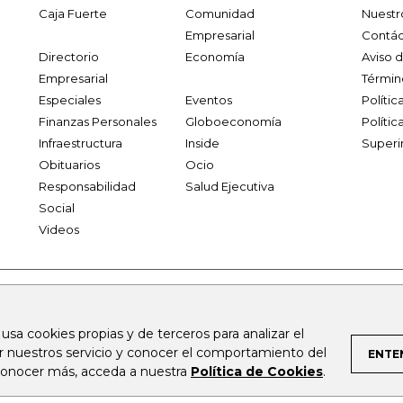
Caja Fuerte
Comunidad
Nuestr
Empresarial
Contác
Directorio
Economía
Aviso 
Empresarial
Términ
Especiales
Eventos
Políti
Finanzas Personales
Globoeconomía
Polític
Infraestructura
Inside
Superi
Obituarios
Ocio
Responsabilidad
Salud Ejecutiva
Social
Videos
.larepublica.co
firmasdeabogados.com
bolsaencolombia.com
 usa cookies propias y de terceros para analizar el
al.com
canalrcn.com
rcnradio.com
noticiasrcn.com
lafm.c
ar nuestros servicio y conocer el comportamiento del
ENTE
 conocer más, acceda a nuestra
Política de Cookies
.