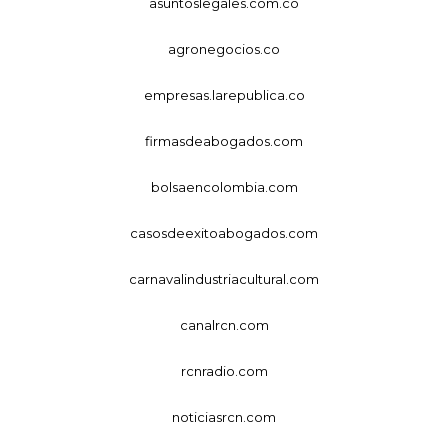
asuntoslegales.com.co
agronegocios.co
empresas.larepublica.co
firmasdeabogados.com
bolsaencolombia.com
casosdeexitoabogados.com
carnavalindustriacultural.com
canalrcn.com
rcnradio.com
noticiasrcn.com