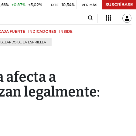
SUSCRÍBASE
+0,87%
+3,02%
10,34%
+0,10%
+0,98%
$ 416,96
+$
DTF
VER MÁS
UVR
CAJA FUERTE
INDICADORES
INSIDE
BELARDO DE LA ESPRIELLA
a afecta a
zan legalmente: