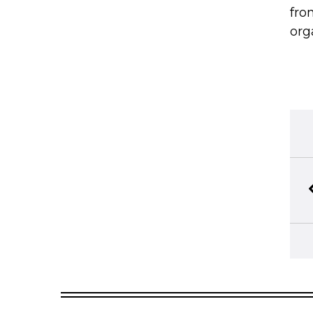
fro
org