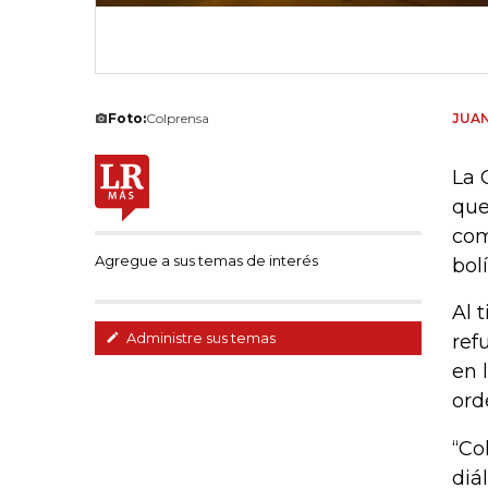
Foto:
Colprensa
JUAN
La 
que
com
Agregue a sus temas de interés
bol
Al 
Administre sus temas
ref
en 
ord
“Co
diá