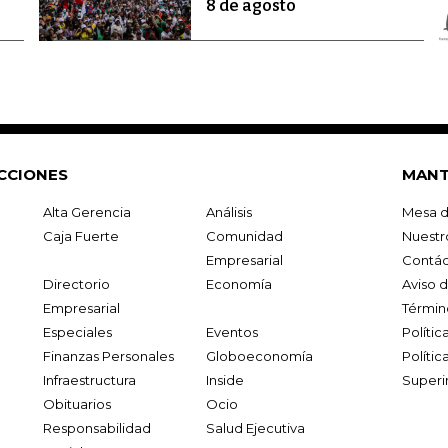
8 de agosto
CCIONES
MANT
Alta Gerencia
Análisis
Mesa d
Caja Fuerte
Comunidad
Nuestr
Empresarial
Contác
Directorio
Economía
Aviso 
Empresarial
Términ
Especiales
Eventos
Políti
Finanzas Personales
Globoeconomía
Polític
Infraestructura
Inside
Superi
Obituarios
Ocio
Responsabilidad
Salud Ejecutiva