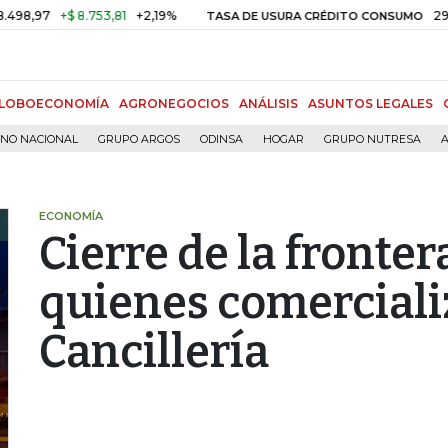
97
+$ 8.753,81
+2,19%
29,66%
TASA DE USURA CRÉDITO CONSUMO
LOBOECONOMÍA
AGRONEGOCIOS
ANÁLISIS
ASUNTOS LEGALES
RNO NACIONAL
GRUPO ARGOS
ODINSA
HOGAR
GRUPO NUTRESA
A
ECONOMÍA
Cierre de la fronter
quienes comerciali
Cancillería