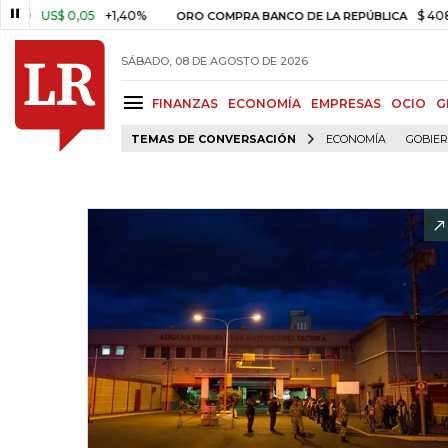
US$ 0,05
+1,40%
$ 408.498,
ORO COMPRA BANCO DE LA REPÚBLICA
SÁBADO, 08 DE AGOSTO DE 2026
FINANZAS
ECONOMÍA
EMPRESAS
OCIO
G
TEMAS DE CONVERSACIÓN
ECONOMÍA
GOBIE