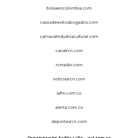
bolsaencolombia.com
casosdeexitoabogados.com
carnavalindustriacultural.com
canalrcn.com
rcnradio.com
noticiasrcn.com
lafm.com.co
alerta.com.co
deportesrcn.com
Organización Ardila Lülle - oal.com.co