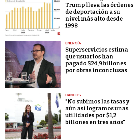
Trump lleva las órdenes
de deportación a su
nivel más alto desde
1998
ENERGÍA
Superservicios estima
que usuarios han
pagado $24,9 billones
por obras inconclusas
BANCOS
"No subimos las tasas y
aún así logramos unas
utilidades por $1,2
billones en tres años"