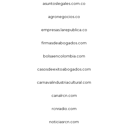
asuntoslegales.com.co
agronegocios.co
empresas.larepublica.co
firmasdeabogados.com
bolsaencolombia.com
casosdeexitoabogados.com
carnavalindustriacultural.com
canalrcn.com
rcnradio.com
noticiasrcn.com