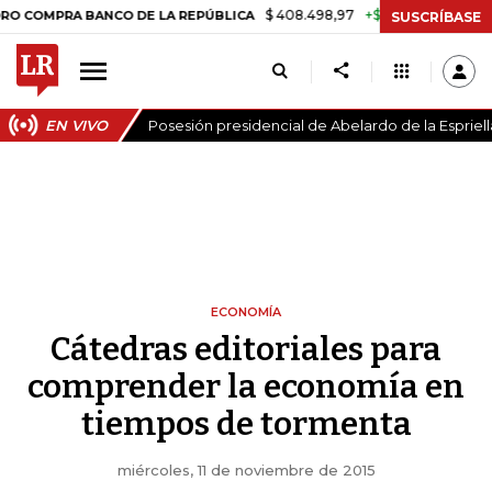
$ 408.498,97
+$ 8.753,81
+2,19%
RA BANCO DE LA REPÚBLICA
TAS
SUSCRÍBASE
EN VIVO
Posesión presidencial de Abelardo de la Espriell
ECONOMÍA
Cátedras editoriales para
comprender la economía en
tiempos de tormenta
miércoles, 11 de noviembre de 2015