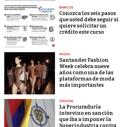
BANCOS
Conozca los seis pasos
que usted debe seguir si
quiere solicitar un
crédito este curso
MODA
Santander Fashion
Week celebra nueve
años como una de las
plataformas de moda
más importantes
JUDICIAL
La Procuraduría
intervino en sanción
que iba a imponer la
Superindustria contra