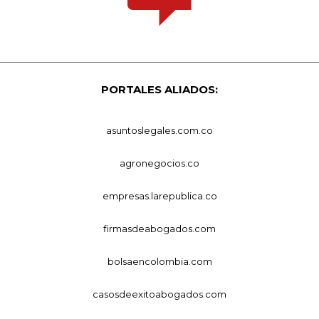
PORTALES ALIADOS:
asuntoslegales.com.co
agronegocios.co
empresas.larepublica.co
firmasdeabogados.com
bolsaencolombia.com
casosdeexitoabogados.com