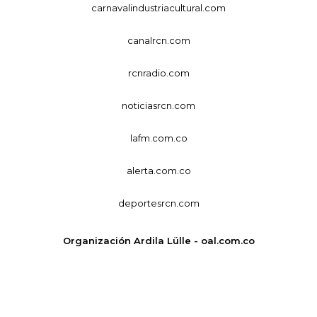
carnavalindustriacultural.com
canalrcn.com
rcnradio.com
noticiasrcn.com
lafm.com.co
alerta.com.co
deportesrcn.com
Organización Ardila Lülle - oal.com.co