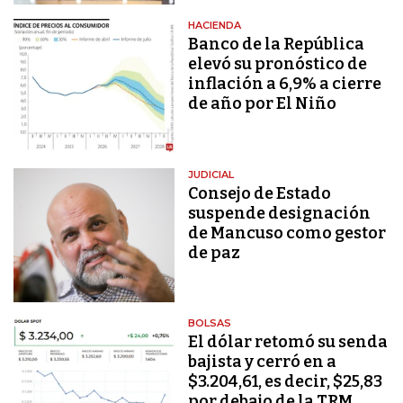
HACIENDA
Banco de la República
elevó su pronóstico de
inflación a 6,9% a cierre
de año por El Niño
JUDICIAL
Consejo de Estado
suspende designación
de Mancuso como gestor
de paz
BOLSAS
El dólar retomó su senda
bajista y cerró en a
$3.204,61, es decir, $25,83
por debajo de la TRM