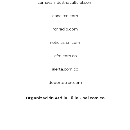
carnavalindustriacultural.com
canalrcn.com
rcnradio.com
noticiasrcn.com
lafm.com.co
alerta.com.co
deportesrcn.com
Organización Ardila Lülle - oal.com.co