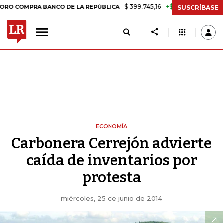
$ 399.745,16
+$ 2.295,71
+0,58%
MPRA BANCO DE LA REPÚBLICA
T
SUSCRÍBASE
ECONOMÍA
Carbonera Cerrejón advierte
caída de inventarios por
protesta
miércoles, 25 de junio de 2014