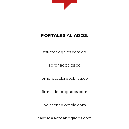
PORTALES ALIADOS:
asuntoslegales.com.co
agronegocios.co
empresas.larepublica.co
firmasdeabogados.com
bolsaencolombia.com
casosdeexitoabogados.com