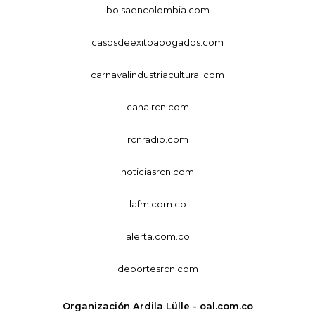
bolsaencolombia.com
casosdeexitoabogados.com
carnavalindustriacultural.com
canalrcn.com
rcnradio.com
noticiasrcn.com
lafm.com.co
alerta.com.co
deportesrcn.com
Organización Ardila Lülle - oal.com.co