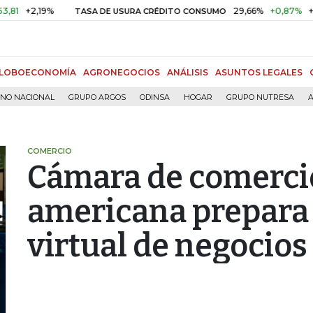
2,19%
29,66%
+0,87%
+3,02%
TASA DE USURA CRÉDITO CONSUMO
LOBOECONOMÍA
AGRONEGOCIOS
ANÁLISIS
ASUNTOS LEGALES
RNO NACIONAL
GRUPO ARGOS
ODINSA
HOGAR
GRUPO NUTRESA
A
COMERCIO
Cámara de comerci
americana prepara 
virtual de negocios