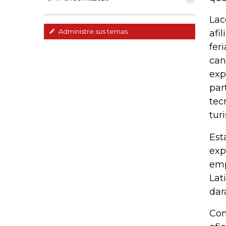
Lac
Administre sus temas
afi
fer
can
exp
par
tec
turi
Est
exp
emp
Lat
dar
Com