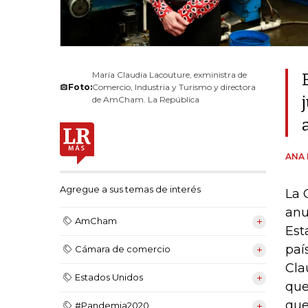
María Claudia Lacouture, exministra de
Foto:
Comercio, Industria y Turismo y directora
de AmCham. La República
ANA 
Agregue a sus temas de interés
La 
anu
AmCham
Est
paí
Cámara de comercio
Cla
Estados Unidos
que
que
#Pandemia2020