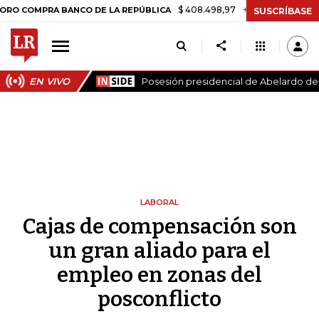
$ 408.498,97
+$ 8.753,81
+2,19%
PRA BANCO DE LA REPÚBLICA
TA
SUSCRÍBASE
EN VIVO
Posesión presidencial de Abelardo de l
LABORAL
Cajas de compensación son
un gran aliado para el
empleo en zonas del
posconflicto