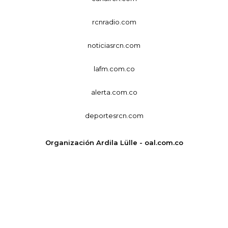
rcnradio.com
noticiasrcn.com
lafm.com.co
alerta.com.co
deportesrcn.com
Organización Ardila Lülle - oal.com.co