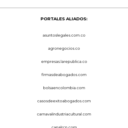
PORTALES ALIADOS:
asuntoslegales.com.co
agronegocios.co
empresas.larepublica.co
firmasdeabogados.com
bolsaencolombia.com
casosdeexitoabogados.com
carnavalindustriacultural.com
canalrcn.com