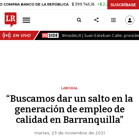
$ 399.745,16
+$ 2.295,71
+0,58%
 BANCO DE LA REPÚBLICA
TASA 
SUSCRÍBASE
EN VIVO
#InsideLR | Juan Esteban Calle, presi
LABORAL
“Buscamos dar un salto en la
generación de empleo de
calidad en Barranquilla”
martes, 23 de noviembre de 2021