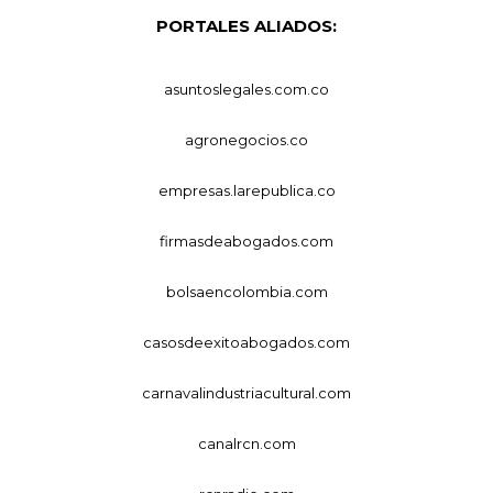
PORTALES ALIADOS:
asuntoslegales.com.co
agronegocios.co
empresas.larepublica.co
firmasdeabogados.com
bolsaencolombia.com
casosdeexitoabogados.com
carnavalindustriacultural.com
canalrcn.com