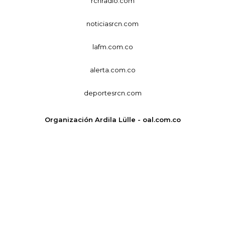
rcnradio.com
noticiasrcn.com
lafm.com.co
alerta.com.co
deportesrcn.com
Organización Ardila Lülle - oal.com.co