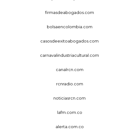
firmasdeabogados.com
bolsaencolombia.com
casosdeexitoabogados.com
carnavalindustriacultural.com
canalrcn.com
rcnradio.com
noticiasrcn.com
lafm.com.co
alerta.com.co