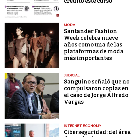
crédito este curso
MODA
Santander Fashion
Week celebra nueve
años como una de las
plataformas de moda
más importantes
JUDICIAL
Sanguino señaló que no
compulsaron copias en
el caso de Jorge Alfredo
Vargas
INTERNET ECONOMY
Ciberseguridad: del área