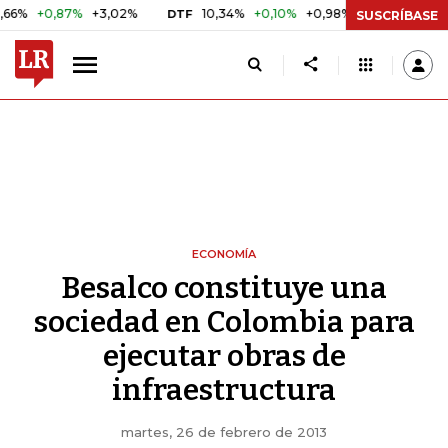
0,87%
+3,02%
10,34%
+0,10%
+0,98%
$ 416,86
+$ 
DTF
UVR
SUSCRÍBASE
ECONOMÍA
Besalco constituye una
sociedad en Colombia para
ejecutar obras de
infraestructura
martes, 26 de febrero de 2013