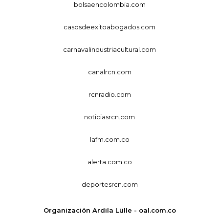
bolsaencolombia.com
casosdeexitoabogados.com
carnavalindustriacultural.com
canalrcn.com
rcnradio.com
noticiasrcn.com
lafm.com.co
alerta.com.co
deportesrcn.com
Organización Ardila Lülle - oal.com.co