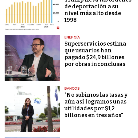
de deportación a su
nivel más alto desde
1998
ENERGÍA
Superservicios estima
que usuarios han
pagado $24,9 billones
por obras inconclusas
BANCOS
"No subimos las tasas y
aún así logramos unas
utilidades por $1,2
billones en tres años"