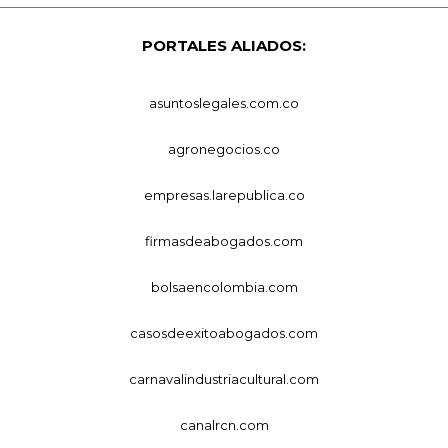
PORTALES ALIADOS:
asuntoslegales.com.co
agronegocios.co
empresas.larepublica.co
firmasdeabogados.com
bolsaencolombia.com
casosdeexitoabogados.com
carnavalindustriacultural.com
canalrcn.com