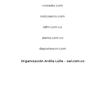
rcnradio.com
noticiasrcn.com
lafm.com.co
alerta.com.co
deportesrcn.com
Organización Ardila Lülle - oal.com.co