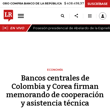
$ 408.498,97
+$ 8.753,81
+2,19%
COMPRA BANCO DE LA REPÚBLICA
SUSCRÍBASE
EN VIVO
Posesión presidencial de Abelardo de la Espriell
ECONOMÍA
Bancos centrales de
Colombia y Corea firman
memorando de cooperación
y asistencia técnica