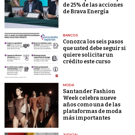
de 25% de las acciones
de Brava Energía
BANCOS
Conozca los seis pasos
que usted debe seguir si
quiere solicitar un
crédito este curso
MODA
Santander Fashion
Week celebra nueve
años como una de las
plataformas de moda
más importantes
JUDICIAL