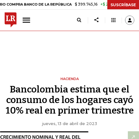
$ 399.745,16
+$ 2.295,71
+0,58%
A BANCO DE LA REPÚBLICA
TASA
SUSCRÍBASE
HACIENDA
Bancolombia estima que el
consumo de los hogares cayó
10% real en primer trimestre
jueves, 13 de abril de 2023