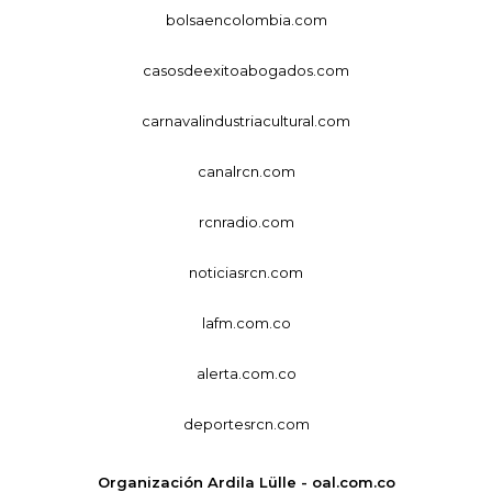
bolsaencolombia.com
casosdeexitoabogados.com
carnavalindustriacultural.com
canalrcn.com
rcnradio.com
noticiasrcn.com
lafm.com.co
alerta.com.co
deportesrcn.com
Organización Ardila Lülle - oal.com.co