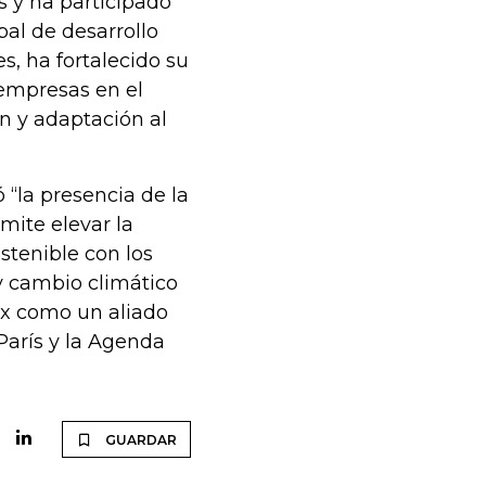
s y ha participado
bal de desarrollo
s, ha fortalecido su
 empresas en el
n y adaptación al
 “la presencia de la
mite elevar la
stenible con los
y cambio climático
ex como un aliado
París y la Agenda
GUARDAR