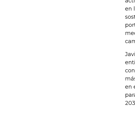
act
en 
sos
por
med
cam
Jav
ent
con
más
en 
par
203