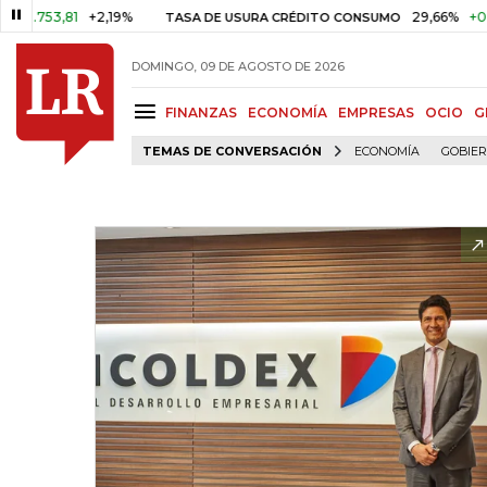
3,81
+2,19%
29,66%
+0,87%
+
TASA DE USURA CRÉDITO CONSUMO
DOMINGO, 09 DE AGOSTO DE 2026
FINANZAS
ECONOMÍA
EMPRESAS
OCIO
G
TEMAS DE CONVERSACIÓN
ECONOMÍA
GOBIE