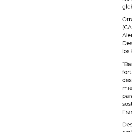
glo
Otr
(CA
Ale
Des
los
“Ba
for
des
mie
par
sos
Fra
Des