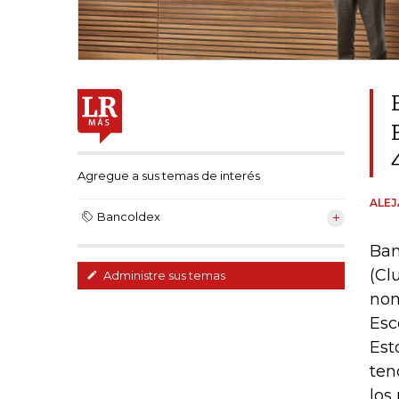
Agregue a sus temas de interés
ALE
Bancoldex
Ban
(Cl
Administre sus temas
nom
Esc
Est
ten
los