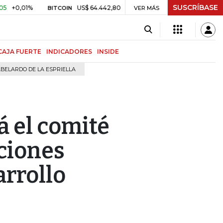
SUSCRÍBASE
01%
US$ 64.442,80
-US$ 525,60
-0,81%
$ 3.157,4
BITCOIN
VER MÁS
TRM
CAJA FUERTE
INDICADORES
INSIDE
BELARDO DE LA ESPRIELLA
á el comité
uciones
arrollo