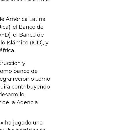
de América Latina
Jica); el Banco de
AFD); el Banco de
o Islámico (ICD), y
frica.
trucción y
 como banco de
legra recibirlo como
uirá contribuyendo
desarrollo
y de la Agencia
dex ha jugado una