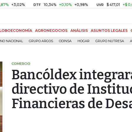
3,02%
10,34%
+0,10%
+0,98%
$ 417,01
+$ 0,05
+0,
DTF
UVR
LOBOECONOMÍA
AGRONEGOCIOS
ANÁLISIS
ASUNTOS LEGALES
RNO NACIONAL
GRUPO ARGOS
ODINSA
HOGAR
GRUPO NUTRESA
A
COMERCIO
Bancóldex integrar
directivo de Instit
Financieras de Des