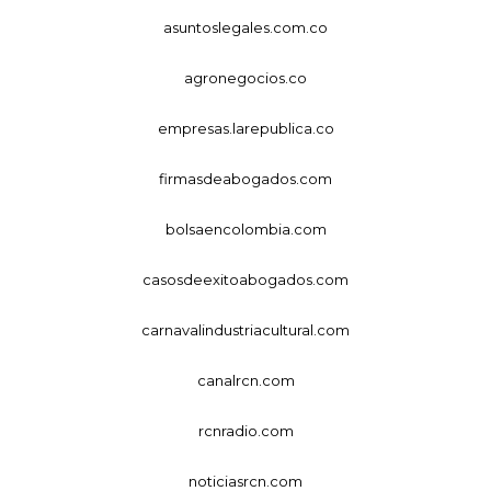
asuntoslegales.com.co
agronegocios.co
empresas.larepublica.co
firmasdeabogados.com
bolsaencolombia.com
casosdeexitoabogados.com
carnavalindustriacultural.com
canalrcn.com
rcnradio.com
noticiasrcn.com