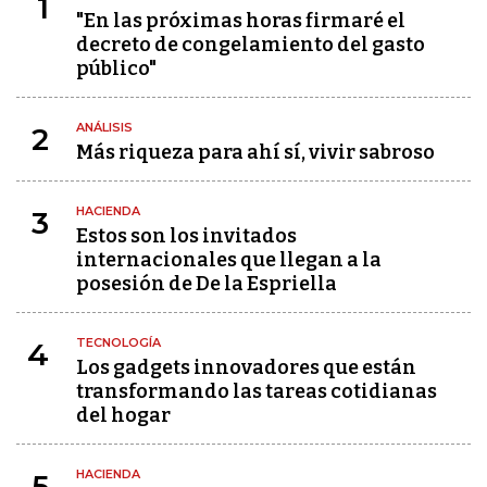
1
"En las próximas horas firmaré el
decreto de congelamiento del gasto
público"
ANÁLISIS
2
Más riqueza para ahí sí, vivir sabroso
HACIENDA
3
Estos son los invitados
internacionales que llegan a la
posesión de De la Espriella
TECNOLOGÍA
4
Los gadgets innovadores que están
transformando las tareas cotidianas
del hogar
HACIENDA
5