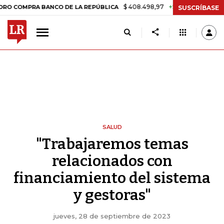
$ 408.498,97
+$ 8.753,81
+2,19%
PRA BANCO DE LA REPÚBLICA
TA
SUSCRÍBASE
SALUD
"Trabajaremos temas
relacionados con
financiamiento del sistema
y gestoras"
jueves, 28 de septiembre de 2023