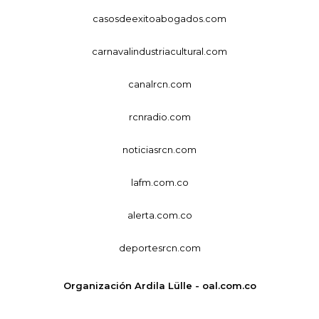
casosdeexitoabogados.com
carnavalindustriacultural.com
canalrcn.com
rcnradio.com
noticiasrcn.com
lafm.com.co
alerta.com.co
deportesrcn.com
Organización Ardila Lülle - oal.com.co