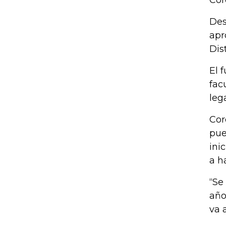
Cor
Des
apr
Dis
El 
fac
leg
Cor
pue
ini
a h
“Se
año
va 