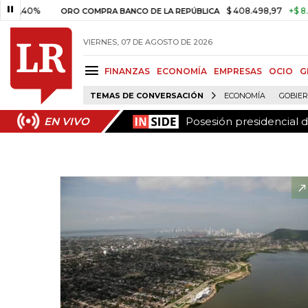
Posesión presidencial 
EN VIVO
%
$ 408.498,97
+$ 8.753,81
ORO COMPRA BANCO DE LA REPÚBLICA
VIERNES, 07 DE AGOSTO DE 2026
FINANZAS
ECONOMÍA
EMPRESAS
OCIO
G
TEMAS DE CONVERSACIÓN
ECONOMÍA
GOBIE
Posesión presidencial 
EN VIVO