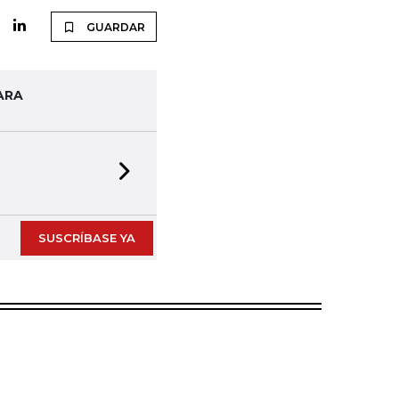
GUARDAR
ARA
Next slide
SUSCRÍBASE YA