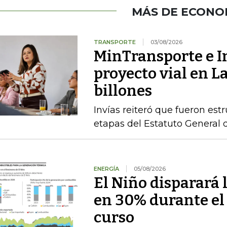
MÁS DE ECONO
TRANSPORTE
03/08/2026
MinTransporte e I
proyecto vial en L
billones
Invías reiteró que fueron est
etapas del Estatuto General 
ENERGÍA
05/08/2026
El Niño disparará 
en 30% durante el
curso