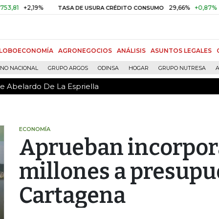
de Abelardo De La Espriella
+2,19%
29,66%
+0,87%
+3,02%
TASA DE USURA CRÉDITO CONSUMO
LOBOECONOMÍA
AGRONEGOCIOS
ANÁLISIS
ASUNTOS LEGALES
RNO NACIONAL
GRUPO ARGOS
ODINSA
HOGAR
GRUPO NUTRESA
A
de Abelardo De La Espriella
ECONOMÍA
Aprueban incorpora
millones a presupu
Cartagena