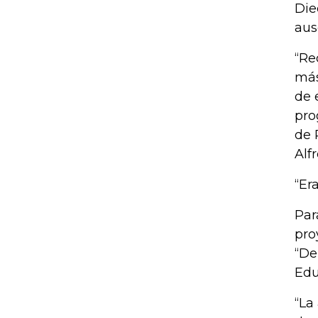
Die
aus
“Re
más
de 
pro
de 
Alf
“Er
Par
pro
“De
Edu
“La