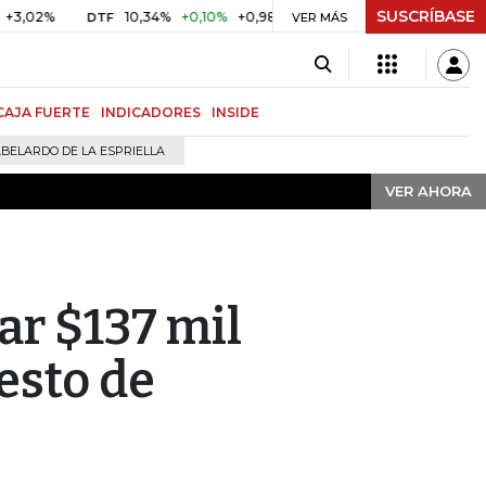
SUSCRÍBASE
VER AHORA
10,34%
+0,10%
+0,98%
$ 416,91
+$ 0,05
+0,01%
DTF
UVR
VER MÁS
CAJA FUERTE
INDICADORES
INSIDE
BELARDO DE LA ESPRIELLA
VER AHORA
r $137 mil
esto de