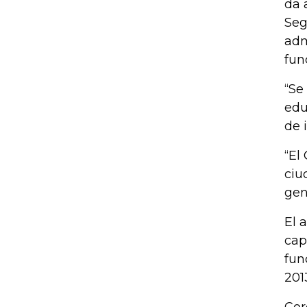
da 
Seg
adm
fun
“Se
edu
de 
“El
ciu
gen
El 
cap
fun
201