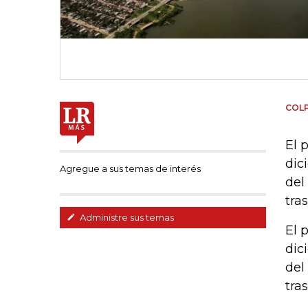
COL
El 
dic
Agregue a sus temas de interés
del
tra
Administre sus temas
El 
dic
del
tra