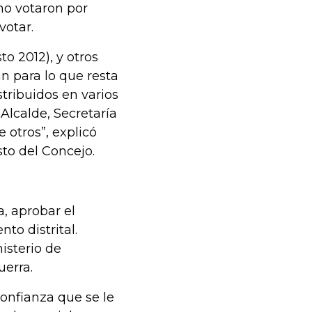
 no votaron por
votar.
o 2012), y otros
n para lo que resta
stribuidos en varios
lcalde, Secretaría
e otros”, explicó
sto del Concejo.
, aprobar el
nto distrital.
isterio de
uerra.
confianza que se le