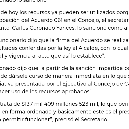
onado lo sancionó
de hoy los recursos ya pueden ser utilizados porqu
obación del Acuerdo 061 en el Concejo, el secretar
trito, Carlos Coronado Yances, lo sancionó como 
funcionario dijo que la firma del Acuerdo se realiza
ultades conferidas por la ley al Alcalde, con lo cu
al y vigencia al acto que así lo establece”.
onado dijo que “a partir de la sanción impartida 
de dársele curso de manera inmediata en lo que se
ciativa presentada por el Ejecutivo al Concejo de C
acer uso de los recursos aprobados”.
 trata de $137 mil 409 millones 523 mil, lo que permi
 en forma ordenada y básicamente este es el pr
a permitir funcionar”, precisó el Secretario.